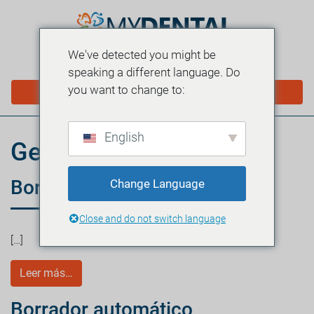
We've detected you might be
MENÚ
speaking a different language. Do
you want to change to:
PROGRAMAR EN LÍNEA
English
Georgetown
Borrador automático
Change Language
Close and do not switch language
[…]
Leer más…
Borrador automático