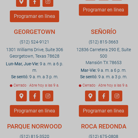
Programar en línea
Programar en línea
GEORGETOWN
SEÑORÍO
(512) 524-9121
(512) 815-3663
1301 Williams Drive, Suite 306
12836 Carretera 290 E, Suite
Georgetown, Texas 78628
500
Mansión TX 78653
Lun-Mar, Jue-Vie:
9 a. m. a 6 p.
m.
Mar-Vie:
9 a. m. a 6 p. m.
Se sentó:
9 a. m. a 3 p. m.
Se sentó:
9 a. m. a 3 p. m.
Cerrado · Abre hoy a las 9 a.
Cerrado · Abre hoy a las 9 a.
Programar en línea
Programar en línea
PARQUE NORWOOD
ROCA REDONDA
(512) 815-3520
(512) 675-0808