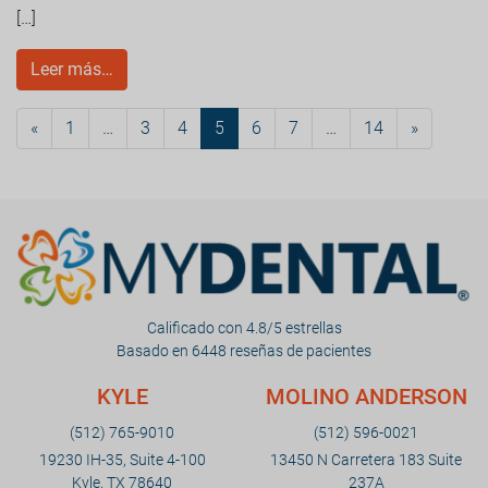
[…]
Leer más…
«
1
…
3
4
5
6
7
…
14
»
Calificado con 4.8/5 estrellas
Basado en 6448 reseñas de pacientes
KYLE
MOLINO ANDERSON
(512) 765-9010
(512) 596-0021
19230 IH-35, Suite 4-100
13450 N Carretera 183 Suite
Kyle, TX 78640
237A