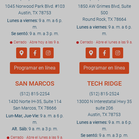
1045 Norwood Park Blvd. #103
1850 AW Grimes Blvd, Suite
Austin, TX 78753
500
Round Rock, TX 78664
Lunes a viernes:
9 a. m. a 6 p.
m.
Lunes a viernes:
9 a. m. a 6 p.
Se sentó:
9 a. m. a 3 p. m.
m.
Cerrado · Abre hoy a las 9 a.
Cerrado · Abre el lunes a las 9 a.
Programar en línea
Programar en línea
SAN MARCOS
TECH RIDGE
(512) 815-2254
(512) 815-2524
1430 Norte IH-35, Suite 114
13000 N Interestatal Hwy 35
San Marcos, TX 78666
suite 206
Austin, TX 78753
Lun-Mar, Jue-Vie:
9 a. m. a 6 p.
m.
Lunes a viernes:
9 a. m. a 6 p.
Alt. Sáb:
9 a. m. a 3 p. m.
m.
Se sentó:
9 a. m. a 3 p. m.
Cerrado · Abre el lunes a las 9 a.