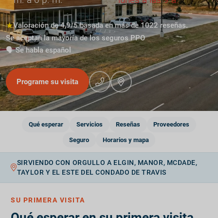
★
Valoración de 4,9/5 basada en más de 1022 reseñas.
Se aceptan la mayoría de los seguros PPO
🗣️ Se habla español
Programe su visita
Qué esperar
Servicios
Reseñas
Proveedores
Seguro
Horarios y mapa
SIRVIENDO CON ORGULLO A ELGIN, MANOR, MCDADE,
TAYLOR Y EL ESTE DEL CONDADO DE TRAVIS
SU PRIMERA VISITA
Qué esperar en su primera visita