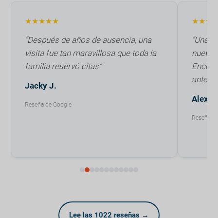
★★★★★
★★★
“Después de años de ausencia, una
“Una g
visita fue tan maravillosa que toda la
nueva c
familia reservó citas”
Encont
anterio
Jacky J.
Alexis 
Reseña de Google
Reseña de
Lee las 1022 reseñas →