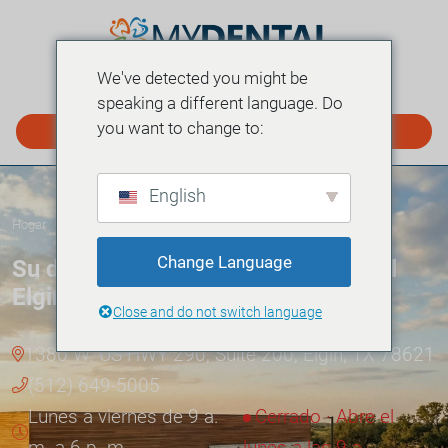
We've detected you might be
MENÚ
speaking a different language. Do
you want to change to:
PROGRAMAR EN LÍNEA
English
Hogar
Ubicaciones
Elgin
»
»
Change Language
Su dentista en Elgin, TX — myDental
Elgin
Close and do not switch language
1380 W. US HWY 290, Suite 200, Elgin, TX 78621
(512) 649-5005
Lunes a viernes de 9 a.
Cerrado · Abre el
m. a 6 p. m.
lunes a las 9 a.