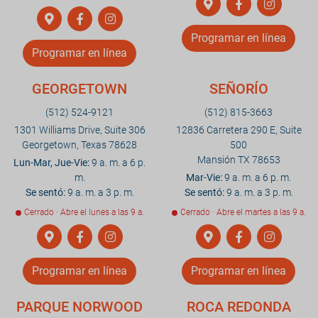
Programar en línea
Programar en línea
GEORGETOWN
SEÑORÍO
(512) 524-9121
(512) 815-3663
1301 Williams Drive, Suite 306
12836 Carretera 290 E, Suite
Georgetown, Texas 78628
500
Mansión TX 78653
Lun-Mar, Jue-Vie:
9 a. m. a 6 p.
m.
Mar-Vie:
9 a. m. a 6 p. m.
Se sentó:
9 a. m. a 3 p. m.
Se sentó:
9 a. m. a 3 p. m.
Cerrado · Abre el lunes a las 9 a.
Cerrado · Abre el martes a las 9 a.
Programar en línea
Programar en línea
PARQUE NORWOOD
ROCA REDONDA