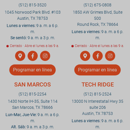
(512) 815-3520
(512) 675-0808
1045 Norwood Park Blvd. #103
1850 AW Grimes Blvd, Suite
Austin, TX 78753
500
Round Rock, TX 78664
Lunes a viernes:
9 a. m. a 6 p.
m.
Lunes a viernes:
9 a. m. a 6 p.
Se sentó:
9 a. m. a 3 p. m.
m.
Cerrado · Abre el lunes a las 9 a.
Cerrado · Abre el lunes a las 9 a.
Programar en línea
Programar en línea
SAN MARCOS
TECH RIDGE
(512) 815-2254
(512) 815-2524
1430 Norte IH-35, Suite 114
13000 N Interestatal Hwy 35
San Marcos, TX 78666
suite 206
Austin, TX 78753
Lun-Mar, Jue-Vie:
9 a. m. a 6 p.
m.
Lunes a viernes:
9 a. m. a 6 p.
Alt. Sáb:
9 a. m. a 3 p. m.
m.