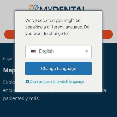
We've detected you might be
MENÚ
speaking a different language. Do
you want to change to:
PROGRAMAR EN LÍNEA
English
Hogar
›
Mapa del sitio
Change Language
Mapa del sitio
Explore todas las páginas de myDental.com:
Close and do not switch language
encuentre ubicaciones, servicios, recursos para
pacientes y más.