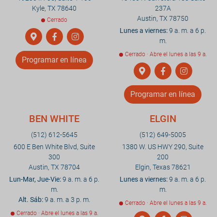
Kyle, TX 78640
237A
Austin, TX 78750
Cerrado
Lunes a viernes:
9 a. m. a 6 p.
m.
Cerrado · Abre el lunes a las 9 a.
Programar en línea
Programar en línea
BEN WHITE
ELGIN
(512) 612-5645
(512) 649-5005
600 E Ben White Blvd, Suite
1380 W. US HWY 290, Suite
300
200
Austin, TX 78704
Elgin, Texas 78621
Lun-Mar, Jue-Vie:
9 a. m. a 6 p.
Lunes a viernes:
9 a. m. a 6 p.
m.
m.
Alt. Sáb:
9 a. m. a 3 p. m.
Cerrado · Abre el lunes a las 9 a.
Cerrado · Abre el lunes a las 9 a.