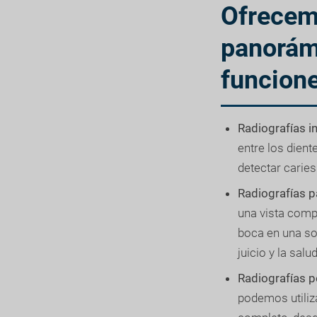
Ofrecemo
panorám
funcione
Radiografías i
entre los dient
detectar caries
Radiografías 
una vista compl
boca en una sol
juicio y la sal
Radiografías p
podemos utiliza