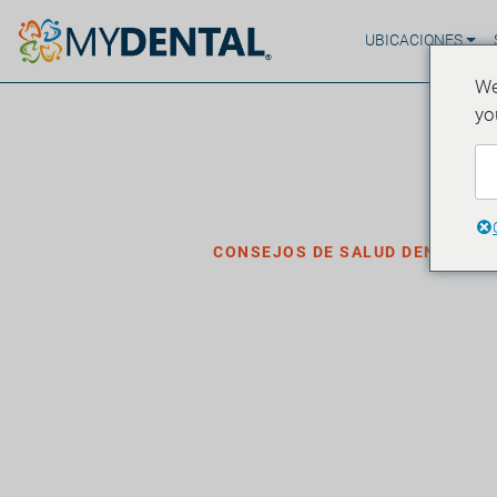
UBICACIONES
We
yo
Hogar
Blog
›
›
Consejos de salud dental
CONSEJOS DE SALUD DENTAL
La verdad so
dentales: seg
que revelan.
·
Publicado el 21 de abril de 2026
4 minutos