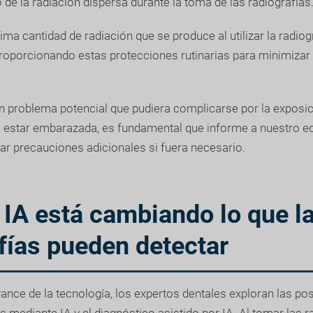
 de la radiación dispersa durante la toma de las radiografías
ma cantidad de radiación que se produce al utilizar la radiogra
oporcionando estas protecciones rutinarias para minimizar 
ún problema potencial que pudiera complicarse por la exposici
estar embarazada, es fundamental que informe a nuestro eq
 precauciones adicionales si fuera necesario.
IA está cambiando lo que l
fías pueden detectar
ance de la tecnología, los expertos dentales exploran las pos
s mediante IA y el diagnóstico asistido por IA. Al tomar las ra