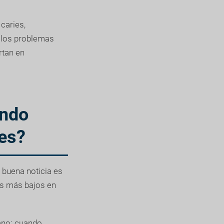
caries,
r los problemas
rtan en
ando
les?
 buena noticia es
los más bajos en
tano: cuando