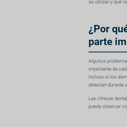
se utilizan y qué n
¿Por qué
parte i
Algunos problemas
importante de cada
Incluso si los die
detectan durante 
Las clínicas dent
pueda observar con