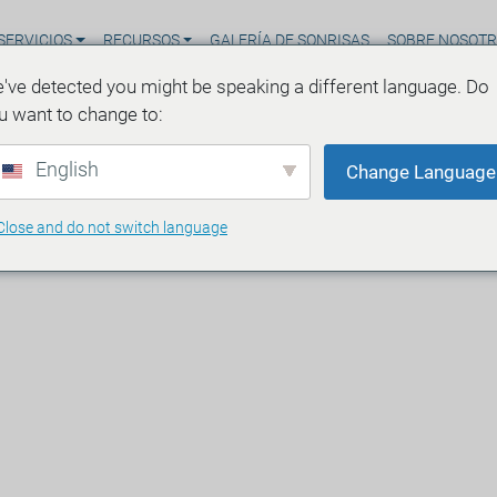
SERVICIOS
RECURSOS
GALERÍA DE SONRISAS
SOBRE NOSOT
've detected you might be speaking a different language. Do
u want to change to:
English
Change Language
Close and do not switch language
bre las radiografías
uridad, propósito y lo
 de lectura