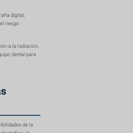
.
fía digital,
el riesgo
ón a la radiación,
uipo dental para
as
ibilidades de la
diografías, el