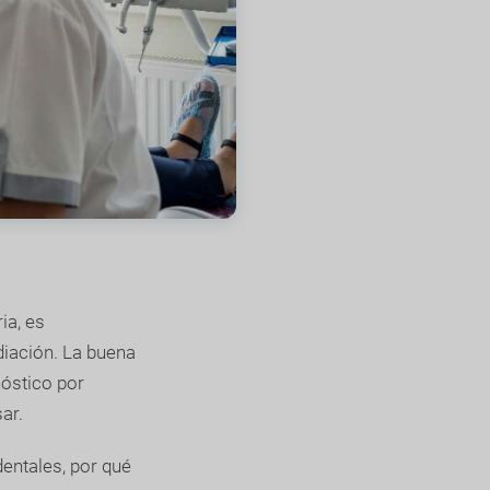
ia, es
diación. La buena
nóstico por
ar.
entales, por qué