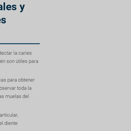
ales y
es
ectar la caries
ién son útiles para
as para obtener
bservar toda la
las muelas del
rticular,
el diente