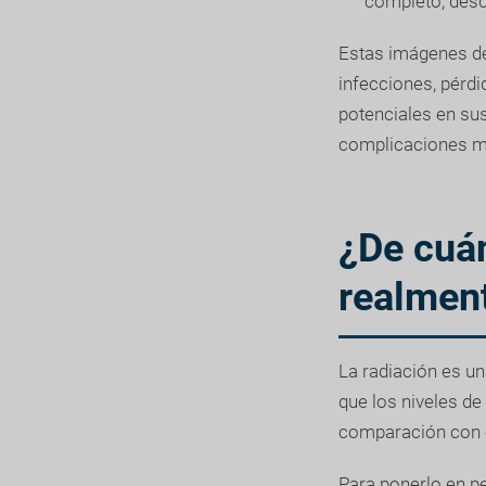
completo, desde
Estas imágenes de
infecciones, pérd
potenciales en sus
complicaciones m
¿De cuá
realment
La radiación es un
que los niveles de
comparación con 
Para ponerlo en pe