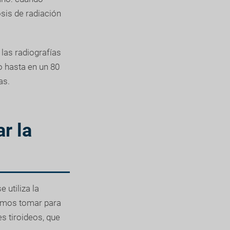
sis de radiación
 las radiografías
o hasta en un 80
as.
r la
 utiliza la
emos tomar para
s tiroideos, que