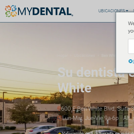
UBICACIONES
We
yo
Hogar
Ubicaciones
Ben White
»
»
Su dentista 
White
600 E Ben White Blvd, Suite 
Lun-Mar, Jue-Vie 9a-6p · Al
★
Valoración de 5/5 basada en más d