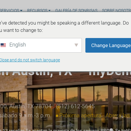
SERVICIOS
RECURSOS
GALERÍA DE SONRISAS
SOBRE NOSOT
've detected you might be speaking a different language. Do
u want to change to:
English
Change Language
Close and do not switch language
en Austin, TX — myDen
300, Austin, TX 78704
(512) 612-5645
t. sábado 9 a.m.-3 p.m.
Próxima apertura · Abre a las 
e 13 reseñas.
Se aceptan la mayoría de los seguros PPO
🗣️ Se habl