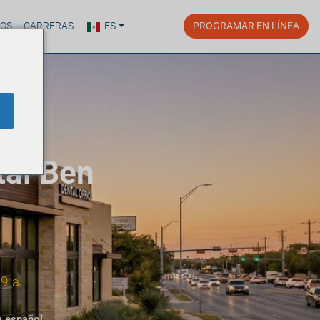
ROS
CARRERAS
ES
PROGRAMAR EN LÍNEA
tal Ben
9 a.
a español