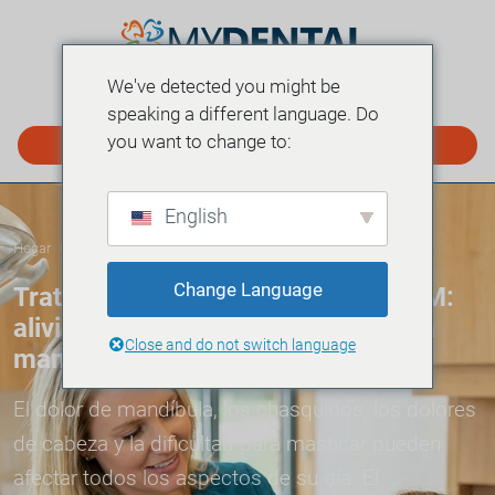
We've detected you might be
MENÚ
speaking a different language. Do
you want to change to:
PROGRAMAR EN LÍNEA
English
Hogar
Servicios
Tratamiento del trastorno de la ATM
»
»
Change Language
Tratamiento del trastorno de la ATM:
alivio del dolor y las molestias en la
Close and do not switch language
mandíbula
El dolor de mandíbula, los chasquidos, los dolores
de cabeza y la dificultad para masticar pueden
afectar todos los aspectos de su día. El