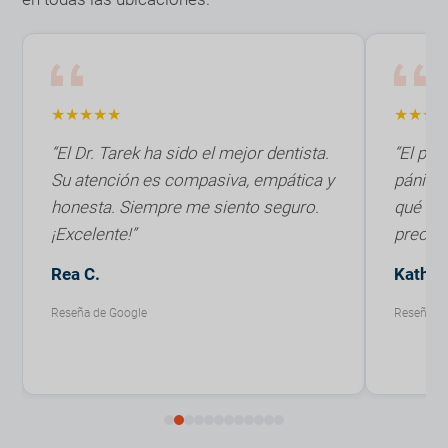
★★★★★
★★★
“El Dr. Tarek ha sido el mejor dentista.
“El per
Su atención es compasiva, empática y
pánico 
honesta. Siempre me siento seguro.
qué era
¡Excelente!”
preocup
Rea C.
Kathle
Reseña de Google
Reseña de