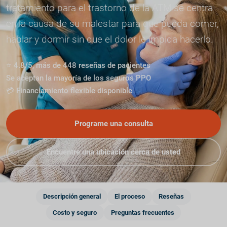
tratamiento para el trastorno de la ATM se centra
en la causa de su malestar para que pueda comer,
hablar y dormir sin que el dolor le impida hacerlo.
⭐ 4.8/5, más de 448 reseñas de pacientes
Se aceptan la mayoría de los seguros PPO
💳 Financiamiento flexible disponible
Programe una consulta
Encuentre una ubicación cerca de usted
Descripción general
El proceso
Reseñas
Costo y seguro
Preguntas frecuentes