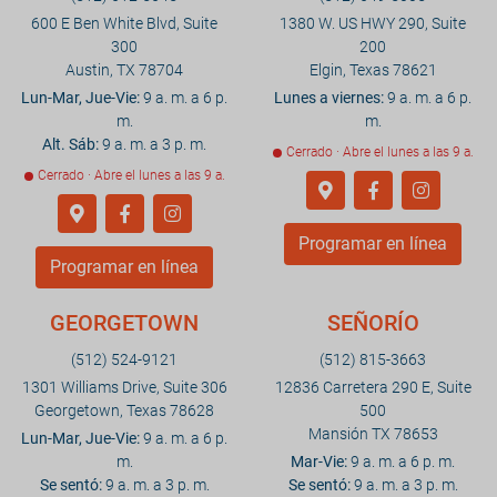
600 E Ben White Blvd, Suite
1380 W. US HWY 290, Suite
300
200
Austin, TX 78704
Elgin, Texas 78621
Lun-Mar, Jue-Vie:
9 a. m. a 6 p.
Lunes a viernes:
9 a. m. a 6 p.
m.
m.
Alt. Sáb:
9 a. m. a 3 p. m.
Cerrado · Abre el lunes a las 9 a.
Cerrado · Abre el lunes a las 9 a.
Programar en línea
Programar en línea
GEORGETOWN
SEÑORÍO
(512) 524-9121
(512) 815-3663
1301 Williams Drive, Suite 306
12836 Carretera 290 E, Suite
Georgetown, Texas 78628
500
Mansión TX 78653
Lun-Mar, Jue-Vie:
9 a. m. a 6 p.
m.
Mar-Vie:
9 a. m. a 6 p. m.
Se sentó:
9 a. m. a 3 p. m.
Se sentó:
9 a. m. a 3 p. m.