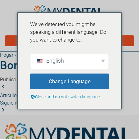
We've detected you might be
MENÚ
speaking a different language. Do
you want to change to:
PROGRAMAR EN LÍNEA
Hogar
›
Blog
English
Borrador automático
Publicado el 21 de abril de 2026
·
1 minuto de lectura
Change Language
Artículo anterior
Borrador automático
Close and do not switch language
Siguiente artículo
Borrador automático