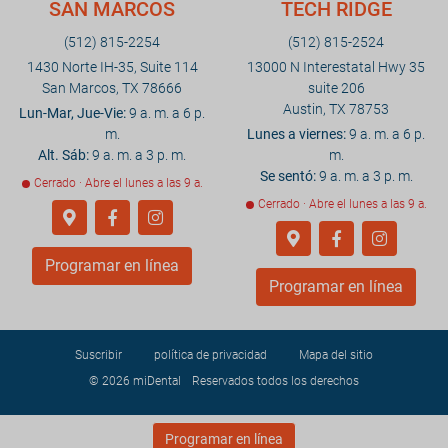
SAN MARCOS
TECH RIDGE
(512) 815-2254
(512) 815-2524
1430 Norte IH-35, Suite 114
13000 N Interestatal Hwy 35
San Marcos, TX 78666
suite 206
Austin, TX 78753
Lun-Mar, Jue-Vie:
9 a. m. a 6 p.
m.
Lunes a viernes:
9 a. m. a 6 p.
Alt. Sáb:
9 a. m. a 3 p. m.
m.
Se sentó:
9 a. m. a 3 p. m.
Cerrado · Abre el lunes a las 9 a.
Cerrado · Abre el lunes a las 9 a.
Programar en línea
Programar en línea
Suscribir
política de privacidad
Mapa del sitio
© 2026
miDental
Reservados todos los derechos
Programar en línea