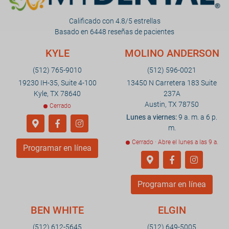
Calificado con 4.8/5 estrellas
Basado en 6448 reseñas de pacientes
KYLE
MOLINO ANDERSON
(512) 765-9010
(512) 596-0021
19230 IH-35, Suite 4-100
13450 N Carretera 183 Suite
Kyle, TX 78640
237A
Austin, TX 78750
Cerrado
Lunes a viernes:
9 a. m. a 6 p.
m.
Cerrado · Abre el lunes a las 9 a.
Programar en línea
Programar en línea
BEN WHITE
ELGIN
(512) 612-5645
(512) 649-5005