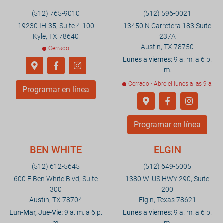
(512) 765-9010
(512) 596-0021
19230 IH-35, Suite 4-100
13450 N Carretera 183 Suite
Kyle, TX 78640
237A
Austin, TX 78750
Cerrado
Lunes a viernes:
9 a. m. a 6 p.
m.
Cerrado · Abre el lunes a las 9 a.
Programar en línea
Programar en línea
BEN WHITE
ELGIN
(512) 612-5645
(512) 649-5005
600 E Ben White Blvd, Suite
1380 W. US HWY 290, Suite
300
200
Austin, TX 78704
Elgin, Texas 78621
Lun-Mar, Jue-Vie:
9 a. m. a 6 p.
Lunes a viernes:
9 a. m. a 6 p.
m.
m.