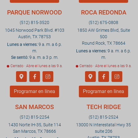
PARQUE NORWOOD
ROCA REDONDA
(512) 815-3520
(512) 675-0808
1045 Norwood Park Blvd. #103
1850 AW Grimes Blvd, Suite
Austin, TX 78753
500
Round Rock, TX 78664
Lunes a viernes:
9 a. m. a 6 p.
m.
Lunes a viernes:
9 a. m. a 6 p.
Se sentó:
9 a. m. a 3 p. m.
m.
Cerrado · Abre el lunes a las 9 a.
Cerrado · Abre el lunes a las 9 a.
Programar en línea
Programar en línea
SAN MARCOS
TECH RIDGE
(512) 815-2254
(512) 815-2524
1430 Norte IH-35, Suite 114
13000 N Interestatal Hwy 35
San Marcos, TX 78666
suite 206
Austin, TX 78753