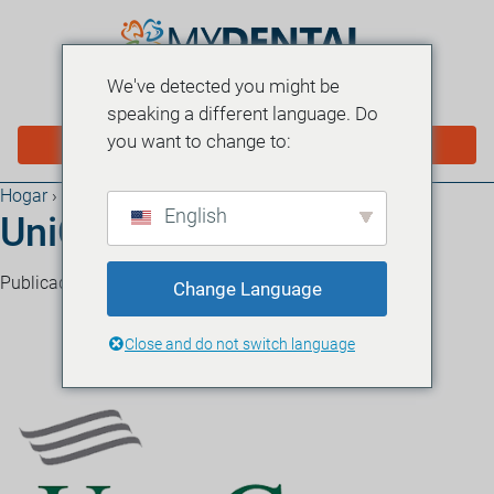
We've detected you might be
MENÚ
speaking a different language. Do
you want to change to:
PROGRAMAR EN LÍNEA
Hogar
›
Blog
English
UniCare
Publicado el 22 de febrero de 2018
·
1 minuto de lectura
Change Language
Close and do not switch language