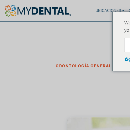
UBICACIONES
We
yo
Hogar
Blog
›
›
Odontología general
ODONTOLOGÍA GENERAL
Beneficios d
·
Publicado el 20 de septiembre de 2021
3 