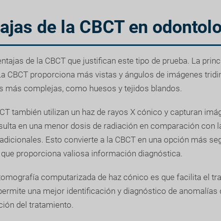
ajas de la CBCT en odontol
tajas de la CBCT que justifican este tipo de prueba. La princi
La CBCT proporciona más vistas y ángulos de imágenes trid
as más complejas, como huesos y tejidos blandos.
T también utilizan un haz de rayos X cónico y capturan imá
resulta en una menor dosis de radiación en comparación con 
adicionales. Esto convierte a la CBCT en una opción más seg
z que proporciona valiosa información diagnóstica.
 tomografía computarizada de haz cónico es que facilita el t
ermite una mejor identificación y diagnóstico de anomalías 
ación del tratamiento.