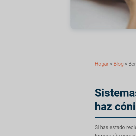
Hogar
»
Blog
»
Ben
Sistema
haz cón
Si has estado rec
tomografía comput