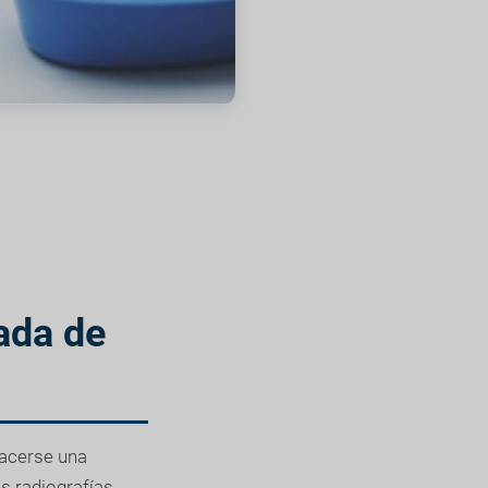
ada de
hacerse una
s radiografías