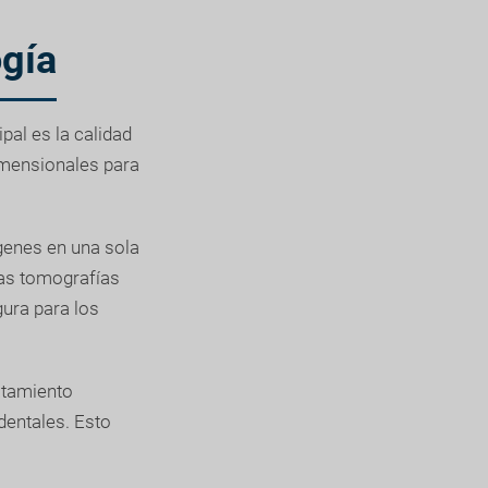
ogía
pal es la calidad
imensionales para
genes en una sola
las tomografías
ura para los
ratamiento
dentales. Esto