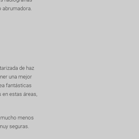
co abrumadora.
arizada de haz
ener una mejor
rea fantásticas
s en estas áreas,
ro mucho menos
 muy seguras.