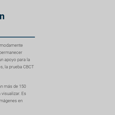
ón
 cómodamente
e permanecer
un apoyo para la
os, la prueba CBCT
an más de 150
visualizar. Es
 imágenes en