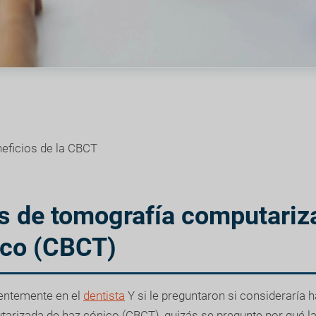
eficios de la CBCT
s de tomografía computariz
ico (CBCT)
ientemente en el
dentista
Y si le preguntaron si consideraría 
arizada de haz cónico (CBCT), quizás se pregunte por qué la