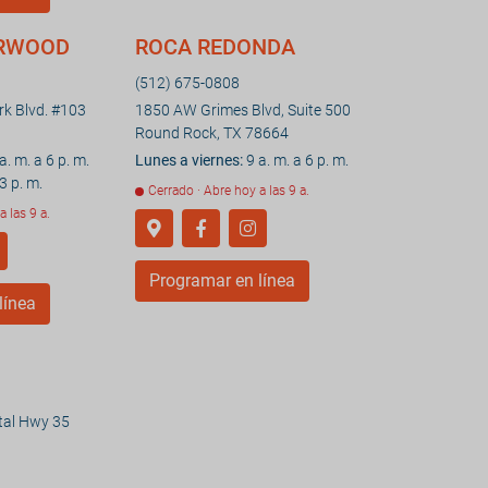
ORWOOD
ROCA REDONDA
(512) 675-0808
k Blvd. #103
1850 AW Grimes Blvd, Suite 500
Round Rock, TX 78664
a. m. a 6 p. m.
Lunes a viernes:
9 a. m. a 6 p. m.
3 p. m.
Cerrado · Abre hoy a las 9 a.
a las 9 a.
Programar en línea
línea
tal Hwy 35