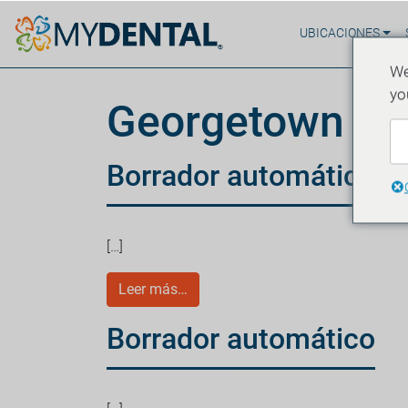
UBICACIONES
We
yo
Georgetown
Borrador automático
[…]
Leer más…
Borrador automático