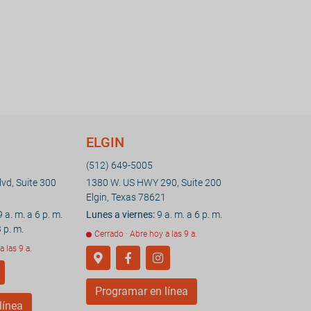
ELGIN
(512) 649-5005
vd, Suite 300
1380 W. US HWY 290, Suite 200
Elgin, Texas 78621
 a. m. a 6 p. m.
Lunes a viernes:
9 a. m. a 6 p. m.
 p. m.
Cerrado · Abre hoy a las 9 a.
a las 9 a.
Programar en línea
línea