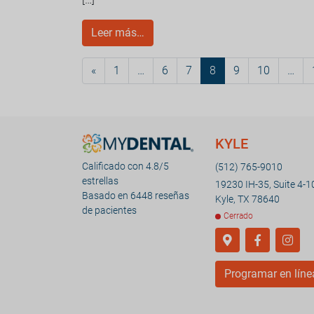
Leer más…
«
1
…
6
7
8
9
10
…
KYLE
Calificado con 4.8/5
(512) 765-9010
estrellas
19230 IH-35, Suite 4-1
Basado en 6448 reseñas
Kyle, TX 78640
de pacientes
Cerrado
Programar en líne