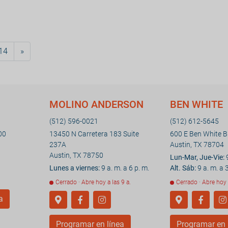
14
»
MOLINO ANDERSON
BEN WHITE
(512) 596-0021
(512) 612-5645
00
13450 N Carretera 183 Suite
600 E Ben White Bl
237A
Austin, TX 78704
Austin, TX 78750
Lun-Mar, Jue-Vie:
9
Lunes a viernes:
9 a. m. a 6 p. m.
Alt. Sáb:
9 a. m. a 3
Cerrado · Abre hoy a las 9 a.
Cerrado · Abre hoy 
a
Programar en línea
Programar en 