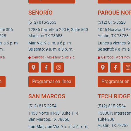
SEÑORÍO
PARQUE N
(512) 815-3663
(512) 815-3520
uite 306
12836 Carretera 290 E, Suite 500
1045 Norwood Par
628
Mansión TX 78653
Austin, TX 78753
m. a 6 p. m.
Mar-Vie:
9 a. m. a 6 p. m.
Lunes a viernes:
9 
 m.
Se sentó:
9 a. m. a 3 p. m.
Se sentó:
9 a. m. a 
9 a.
Cerrado · Abre hoy a las 9 a.
Cerrado · Abre hoy 
a
Programar en línea
Programar en 
SAN MARCOS
TECH RIDGE
(512) 815-2254
(512) 815-2524
1430 Norte IH-35, Suite 114
13000 N Interesta
San Marcos, TX 78666
suite 206
Austin, TX 78753
Lun-Mar, Jue-Vie:
9 a. m. a 6 p. m.