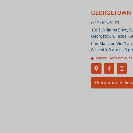
GEORGETOWN
(512) 524-9121
1301 Williams Drive, S
Georgetown, Texas 78
Lun-Mar, Jue-Vie:
9 a. 
Se sentó:
9 a. m. a 3 p.
Cerrado · Abre hoy a las 
Programar en líne