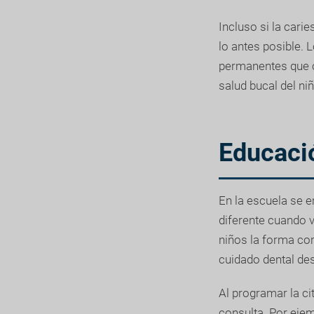
Incluso si la cari
lo antes posible. 
permanentes que c
salud bucal del ni
Educació
En la escuela se e
diferente cuando v
niños la forma cor
cuidado dental des
Al programar la ci
consulta. Por eje