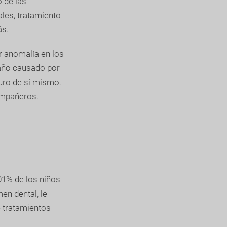
o de las
es, tratamiento
ás.
r anomalía en los
daño causado por
uro de sí mismo.
ompañeros.
01% de los niños
en dental, le
e tratamientos