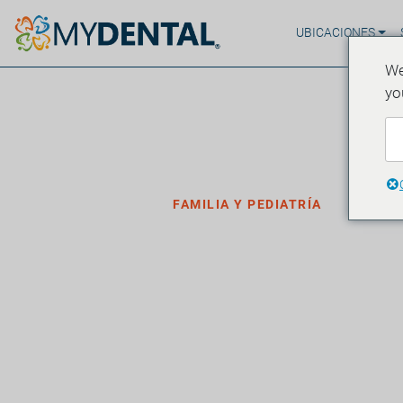
UBICACIONES
We
yo
Hogar
Blog
›
›
Familia y Pediatría
FAMILIA Y PEDIATRÍA
Sonrisas Sal
Programe un
Regreso a C
·
Publicado el 27 de julio de 2019
3 minutos