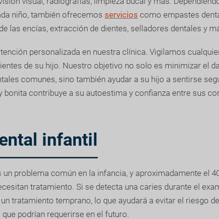
visión visual, radiografías, limpieza bucal y más. Dependiend
ada niño, también ofrecemos
servicios
como empastes dental
 las encías, extracción de dientes, selladores dentales y m
tención personalizada en nuestra clínica. Vigilamos cualquie
ientes de su hijo. Nuestro objetivo no solo es minimizar el 
ales comunes, sino también ayudar a su hijo a sentirse seg
y bonita contribuye a su autoestima y confianza entre sus c
ental infantil
es un problema común en la infancia, y aproximadamente el 4
cesitan tratamiento. Si se detecta una caries durante el exam
 tratamiento temprano, lo que ayudará a evitar el riesgo d
 que podrían requerirse en el futuro.