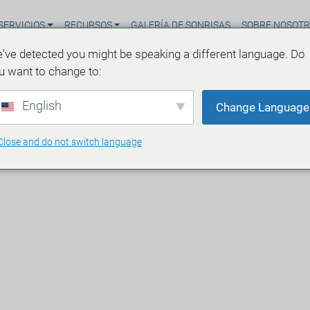
SERVICIOS
RECURSOS
GALERÍA DE SONRISAS
SOBRE NOSOT
've detected you might be speaking a different language. Do
u want to change to:
English
Change Language
Close and do not switch language
udables en el Aula:
 Examen Dental para e
lases
 de lectura