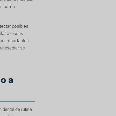
les como
etectar posibles
ltar a clases
tan importantes
ad escolar se
o a
 dental de rutina,