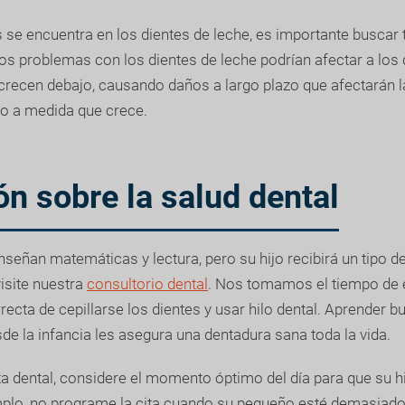
es se encuentra en los dientes de leche, es importante buscar
Los problemas con los dientes de leche podrían afectar a los 
recen debajo, causando daños a largo plazo que afectarán la
ño a medida que crece.
n sobre la salud dental
nseñan matemáticas y lectura, pero su hijo recibirá un tipo 
isite nuestra
consultorio dental
. Nos tomamos el tiempo de 
recta de cepillarse los dientes y usar hilo dental. Aprender 
de la infancia les asegura una dentadura sana toda la vida.
ta dental, considere el momento óptimo del día para que su hi
mplo, no programe la cita cuando su pequeño esté demasiad