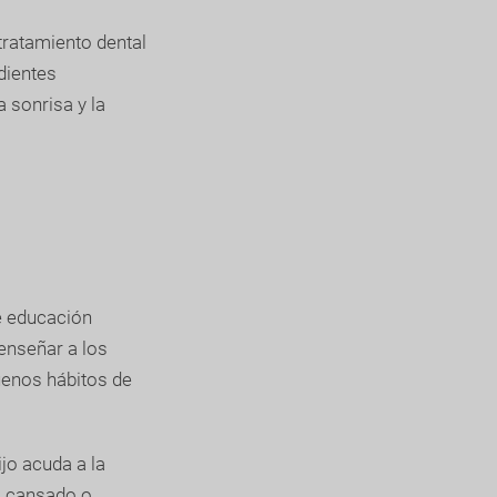
 tratamiento dental
dientes
 sonrisa y la
de educación
enseñar a los
buenos hábitos de
jo acuda a la
o cansado o