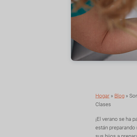
Hogar
»
Blog
»
Son
Clases
¡El verano se ha p
están preparando 
sus hijos a prepar