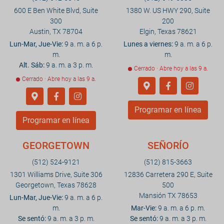
600 E Ben White Blvd, Suite
1380 W. US HWY 290, Suite
300
200
Austin, TX 78704
Elgin, Texas 78621
Lun-Mar, Jue-Vie:
9 a. m. a 6 p.
Lunes a viernes:
9 a. m. a 6 p.
m.
m.
Alt. Sáb:
9 a. m. a 3 p. m.
Cerrado · Abre hoy a las 9 a.
Cerrado · Abre hoy a las 9 a.
Programar en línea
Programar en línea
GEORGETOWN
SEÑORÍO
(512) 524-9121
(512) 815-3663
1301 Williams Drive, Suite 306
12836 Carretera 290 E, Suite
Georgetown, Texas 78628
500
Mansión TX 78653
Lun-Mar, Jue-Vie:
9 a. m. a 6 p.
m.
Mar-Vie:
9 a. m. a 6 p. m.
Se sentó:
9 a. m. a 3 p. m.
Se sentó:
9 a. m. a 3 p. m.