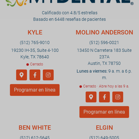
Calificado con 4.8/5 estrellas
Basado en 6448 reseñas de pacientes
KYLE
MOLINO ANDERSON
(512) 765-9010
(512) 596-0021
19230 IH-35, Suite 4-100
13450 N Carretera 183 Suite
Kyle, TX 78640
237A
Austin, TX 78750
Cerrado
Lunes a viernes:
9 a. m. a 6 p.
m.
Cerrado · Abre hoy a las 9 a.
Programar en línea
Programar en línea
BEN WHITE
ELGIN
(512) 612-5645
(512) 649-5005