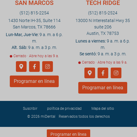
SAN MARCOS
TECH RIDGE
(512) 815-2254
(512) 815-2524
1430 Norte IH-35, Suite 114
13000 N Interestatal Hwy 35
San Marcos, TX 78666
suite 206
Austin, TX 78753
Lun-Mar, Jue-Vie:
9 a. m. a 6 p.
m.
Lunes a viernes:
9 a. m. a 6 p.
Alt. Sáb:
9 a. m. a 3 p. m.
m.
Se sentó:
9 a. m. a 3 p. m.
Cerrado · Abre hoy a las 9 a.
Cerrado · Abre hoy a las 9 a.
Programar en línea
Programar en línea
Suscribir
política de privacidad
Mapa del sitio
© 2026
miDental
Reservados todos los derechos
Programar en línea