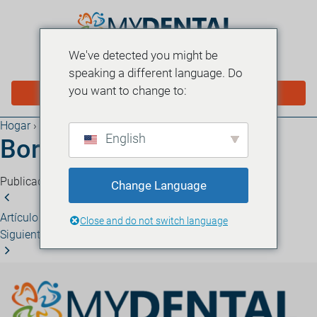
We've detected you might be
MENÚ
speaking a different language. Do
you want to change to:
PROGRAMAR EN LÍNEA
Hogar
›
Blog
English
Borrador automático
Publicado el 27 de marzo de 2026
·
1 minuto de lectura
Change Language
Artículo anterior
Borrador automático
Close and do not switch language
Siguiente artículo
Borrador automático