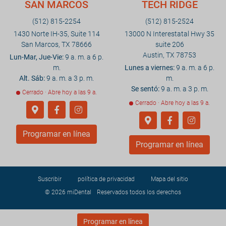
SAN MARCOS
TECH RIDGE
(512) 815-2254
(512) 815-2524
1430 Norte IH-35, Suite 114
13000 N Interestatal Hwy 35
San Marcos, TX 78666
suite 206
Austin, TX 78753
Lun-Mar, Jue-Vie:
9 a. m. a 6 p.
m.
Lunes a viernes:
9 a. m. a 6 p.
Alt. Sáb:
9 a. m. a 3 p. m.
m.
Se sentó:
9 a. m. a 3 p. m.
Cerrado · Abre hoy a las 9 a.
Cerrado · Abre hoy a las 9 a.
Programar en línea
Programar en línea
Suscribir
política de privacidad
Mapa del sitio
© 2026
miDental
Reservados todos los derechos
Programar en línea