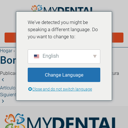
We've detected you might be
MENÚ
speaking a different language. Do
you want to change to:
PROGRAMAR EN LÍNEA
Hogar
›
Blog
English
Borrador automático
Publicado el 21 de noviembre de 2025
·
1 minuto de lectura
Change Language
Artículo anterior
Borrador automático
Close and do not switch language
Siguiente artículo
Borrador automático