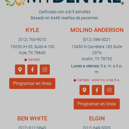
Calificado con 4.8/5 estrellas
Basado en 6448 reseñas de pacientes
KYLE
MOLINO ANDERSON
(512) 765-9010
(512) 596-0021
19230 IH-35, Suite 4-100
13450 N Carretera 183 Suite
Kyle, TX 78640
237A
Austin, TX 78750
Cerrado
Lunes a viernes:
9 a. m. a 6 p.
m.
Cerrado · Abre hoy a las 9 a.
Programar en línea
Programar en línea
BEN WHITE
ELGIN
(512) 612-5645
(512) 649-5005