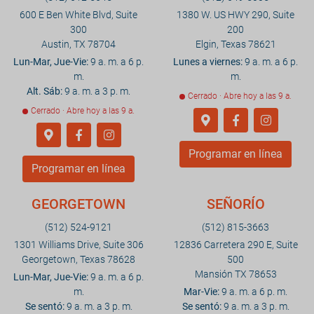
600 E Ben White Blvd, Suite
1380 W. US HWY 290, Suite
300
200
Austin, TX 78704
Elgin, Texas 78621
Lun-Mar, Jue-Vie:
9 a. m. a 6 p.
Lunes a viernes:
9 a. m. a 6 p.
m.
m.
Alt. Sáb:
9 a. m. a 3 p. m.
Cerrado · Abre hoy a las 9 a.
Cerrado · Abre hoy a las 9 a.
Programar en línea
Programar en línea
GEORGETOWN
SEÑORÍO
(512) 524-9121
(512) 815-3663
1301 Williams Drive, Suite 306
12836 Carretera 290 E, Suite
Georgetown, Texas 78628
500
Mansión TX 78653
Lun-Mar, Jue-Vie:
9 a. m. a 6 p.
m.
Mar-Vie:
9 a. m. a 6 p. m.
Se sentó:
9 a. m. a 3 p. m.
Se sentó:
9 a. m. a 3 p. m.