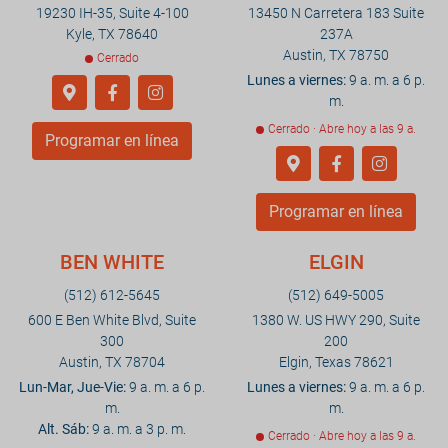
19230 IH-35, Suite 4-100
13450 N Carretera 183 Suite
Kyle, TX 78640
237A
Austin, TX 78750
Cerrado
Lunes a viernes:
9 a. m. a 6 p.
m.
Cerrado · Abre hoy a las 9 a.
Programar en línea
Programar en línea
BEN WHITE
ELGIN
(512) 612-5645
(512) 649-5005
600 E Ben White Blvd, Suite
1380 W. US HWY 290, Suite
300
200
Austin, TX 78704
Elgin, Texas 78621
Lun-Mar, Jue-Vie:
9 a. m. a 6 p.
Lunes a viernes:
9 a. m. a 6 p.
m.
m.
Alt. Sáb:
9 a. m. a 3 p. m.
Cerrado · Abre hoy a las 9 a.