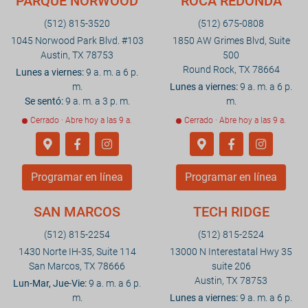
PARQUE NORWOOD
ROCA REDONDA
(512) 815-3520
(512) 675-0808
1045 Norwood Park Blvd. #103
1850 AW Grimes Blvd, Suite
Austin, TX 78753
500
Round Rock, TX 78664
Lunes a viernes:
9 a. m. a 6 p.
m.
Lunes a viernes:
9 a. m. a 6 p.
Se sentó:
9 a. m. a 3 p. m.
m.
Cerrado · Abre hoy a las 9 a.
Cerrado · Abre hoy a las 9 a.
Programar en línea
Programar en línea
SAN MARCOS
TECH RIDGE
(512) 815-2254
(512) 815-2524
1430 Norte IH-35, Suite 114
13000 N Interestatal Hwy 35
San Marcos, TX 78666
suite 206
Austin, TX 78753
Lun-Mar, Jue-Vie:
9 a. m. a 6 p.
m.
Lunes a viernes:
9 a. m. a 6 p.