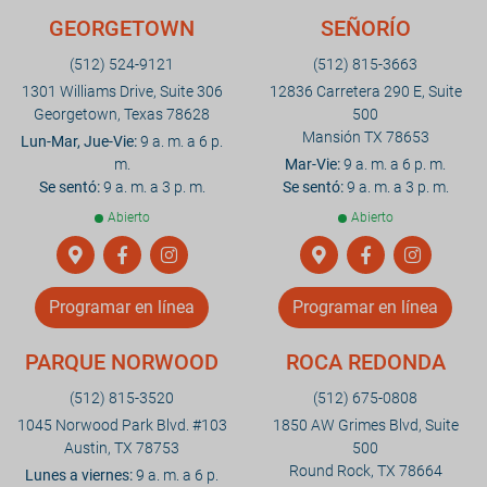
GEORGETOWN
SEÑORÍO
(512) 524-9121
(512) 815-3663
1301 Williams Drive, Suite 306
12836 Carretera 290 E, Suite
Georgetown, Texas 78628
500
Mansión TX 78653
Lun-Mar, Jue-Vie:
9 a. m. a 6 p.
m.
Mar-Vie:
9 a. m. a 6 p. m.
Se sentó:
9 a. m. a 3 p. m.
Se sentó:
9 a. m. a 3 p. m.
Abierto
Abierto
Programar en línea
Programar en línea
PARQUE NORWOOD
ROCA REDONDA
(512) 815-3520
(512) 675-0808
1045 Norwood Park Blvd. #103
1850 AW Grimes Blvd, Suite
Austin, TX 78753
500
Round Rock, TX 78664
Lunes a viernes:
9 a. m. a 6 p.