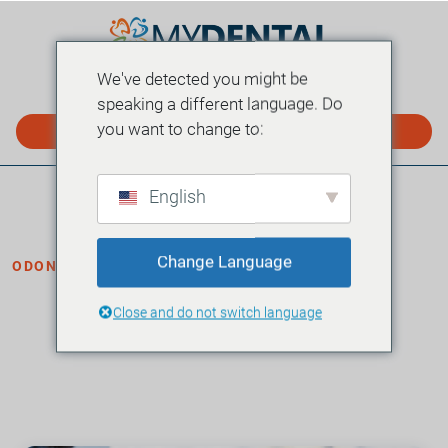
We've detected you might be
MENÚ
speaking a different language. Do
you want to change to:
PROGRAMAR EN LÍNEA
English
Hogar
Blog
›
›
Odontología general
Change Language
ODONTOLOGÍA GENERAL
Detección de cáncer bucal: ¿Con qué
Close and do not switch language
frecuencia debe hacerse el examen?
·
Publicado el 18 de julio de 2023
4 minutos de lectura