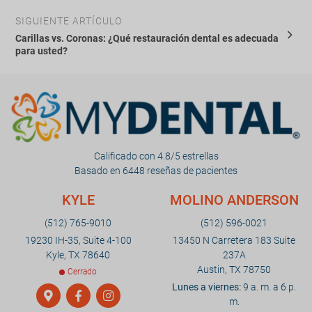
Los resultados de la biopsia suelen tardar de una a
SIGUIENTE ARTÍCULO
dos semanas en llegar del laboratorio. La detección
Carillas vs. Coronas: ¿Qué restauración dental es adecuada
temprana mediante pruebas de rutina permite obtener
para usted?
los mejores resultados del tratamiento.
Calificado con 4.8/5 estrellas
Basado en 6448 reseñas de pacientes
KYLE
MOLINO ANDERSON
(512) 765-9010
(512) 596-0021
19230 IH-35, Suite 4-100
13450 N Carretera 183 Suite
Kyle, TX 78640
237A
Austin, TX 78750
Cerrado
Lunes a viernes:
9 a. m. a 6 p.
m.