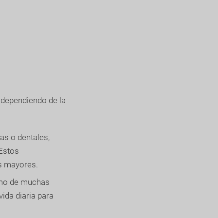
o dependiendo de la
as o dentales,
Estos
os mayores.
ismo de muchas
ida diaria para