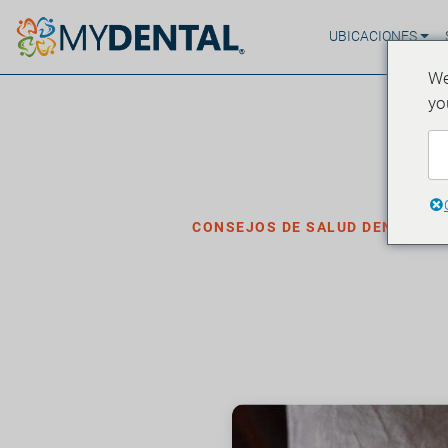
UBICACIONES
We
yo
Hogar
Blog
›
›
Consejos de salud dental
CONSEJOS DE SALUD DENTAL
Cómo dejar d
·
Publicado el 13 de junio de 2021
3 minuto