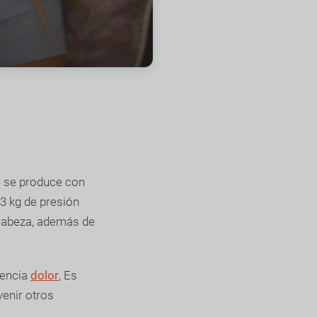
ue se produce con
3 kg de presión
 cabeza, además de
dencia
dolor
, Es
venir otros