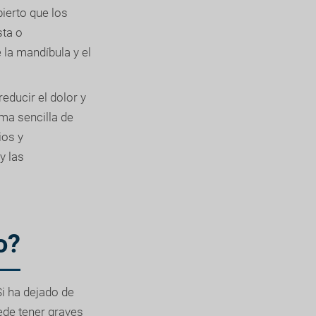
ierto que los
sta o
 la mandíbula y el
educir el dolor y
ma sencilla de
ios y
y las
o?
i ha dejado de
uede tener graves