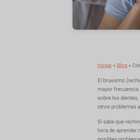
Hogar
»
Blog
»
Cóm
El bruxismo (rechi
mayor frecuencia d
sobre los dientes
otros problemas a
Si sabe que rechi
hora de aprender m
posibles problema