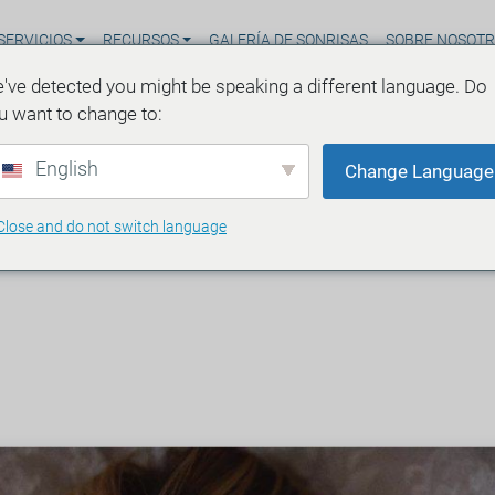
SERVICIOS
RECURSOS
GALERÍA DE SONRISAS
SOBRE NOSOT
've detected you might be speaking a different language. Do
u want to change to:
English
Change Language
Close and do not switch language
e rechinar los dientes
s de lectura