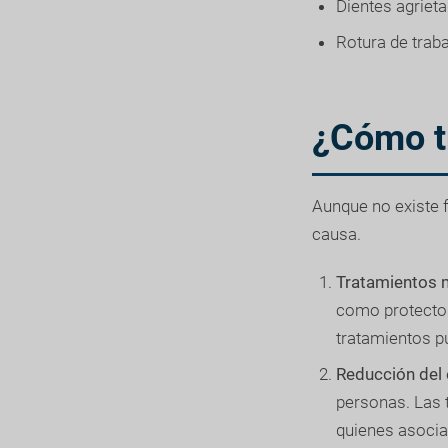
Dientes agriet
Rotura de trab
¿Cómo t
Aunque no existe f
causa.
Tratamientos 
como protector
tratamientos pu
Reducción del 
personas. Las t
quienes asocia