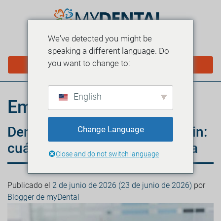
We've detected you might be
MENÚ
speaking a different language. Do
you want to change to:
PROGRAMAR EN LÍNEA
English
Emergencias dentales
Dentista de urgencias en Austin:
Change Language
cuándo acudir y cuánto cuesta
Close and do not switch language
Publicado el
2 de junio de 2026
(23 de junio de 2026)
por
Blogger de myDental