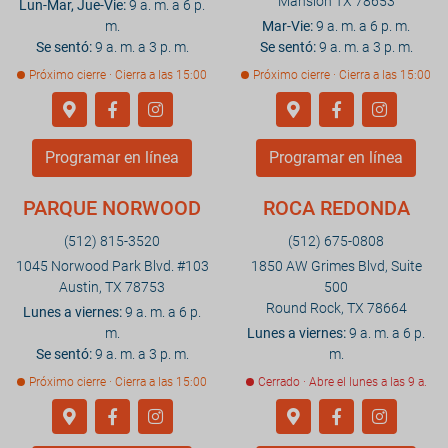
Mansión TX 78653
Lun-Mar, Jue-Vie:
9 a. m. a 6 p.
m.
Mar-Vie:
9 a. m. a 6 p. m.
Se sentó:
9 a. m. a 3 p. m.
Se sentó:
9 a. m. a 3 p. m.
Próximo cierre · Cierra a las 15:00
Próximo cierre · Cierra a las 15:00
Programar en línea
Programar en línea
PARQUE NORWOOD
ROCA REDONDA
(512) 815-3520
(512) 675-0808
1045 Norwood Park Blvd. #103
1850 AW Grimes Blvd, Suite
Austin, TX 78753
500
Round Rock, TX 78664
Lunes a viernes:
9 a. m. a 6 p.
m.
Lunes a viernes:
9 a. m. a 6 p.
Se sentó:
9 a. m. a 3 p. m.
m.
Próximo cierre · Cierra a las 15:00
Cerrado · Abre el lunes a las 9 a.