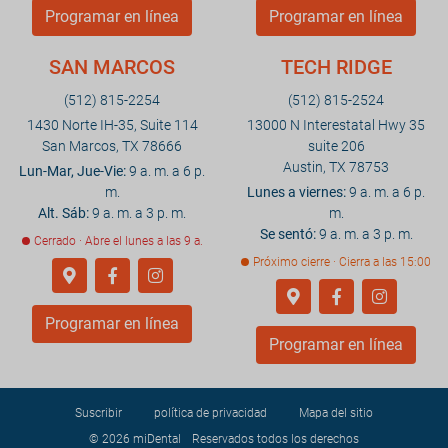
Programar en línea
Programar en línea
SAN MARCOS
TECH RIDGE
(512) 815-2254
(512) 815-2524
1430 Norte IH-35, Suite 114
13000 N Interestatal Hwy 35
San Marcos, TX 78666
suite 206
Austin, TX 78753
Lun-Mar, Jue-Vie:
9 a. m. a 6 p.
m.
Lunes a viernes:
9 a. m. a 6 p.
Alt. Sáb:
9 a. m. a 3 p. m.
m.
Se sentó:
9 a. m. a 3 p. m.
Cerrado · Abre el lunes a las 9 a.
Próximo cierre · Cierra a las 15:00
Programar en línea
Programar en línea
Suscribir
política de privacidad
Mapa del sitio
© 2026
miDental
Reservados todos los derechos