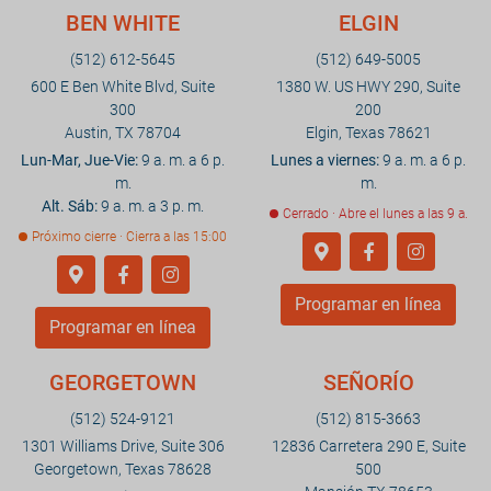
BEN WHITE
ELGIN
(512) 612-5645
(512) 649-5005
600 E Ben White Blvd, Suite
1380 W. US HWY 290, Suite
300
200
Austin, TX 78704
Elgin, Texas 78621
Lun-Mar, Jue-Vie:
9 a. m. a 6 p.
Lunes a viernes:
9 a. m. a 6 p.
m.
m.
Alt. Sáb:
9 a. m. a 3 p. m.
Cerrado · Abre el lunes a las 9 a.
Próximo cierre · Cierra a las 15:00
Programar en línea
Programar en línea
GEORGETOWN
SEÑORÍO
(512) 524-9121
(512) 815-3663
1301 Williams Drive, Suite 306
12836 Carretera 290 E, Suite
Georgetown, Texas 78628
500