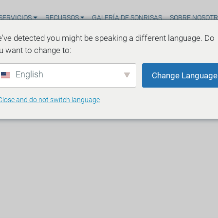
SERVICIOS
RECURSOS
GALERÍA DE SONRISAS
SOBRE NOSOT
've detected you might be speaking a different language. Do
u want to change to:
English
Change Language
Close and do not switch language
rendentes sobre los
salud dental
 de lectura