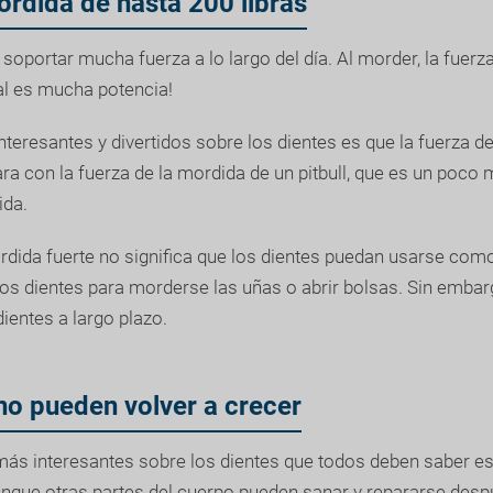
rdida de hasta 200 libras
soportar mucha fuerza a lo largo del día. Al morder, la fuerz
ual es mucha potencia!
nteresantes y divertidos sobre los dientes es que la fuerza d
con la fuerza de la mordida de un pitbull, que es un poco m
ida.
rdida fuerte no significa que los dientes puedan usarse com
os dientes para morderse las uñas o abrir bolsas. Sin embar
ientes a largo plazo.
no pueden volver a crecer
más interesantes sobre los dientes que todos deben saber e
Aunque otras partes del cuerpo pueden sanar y repararse desp