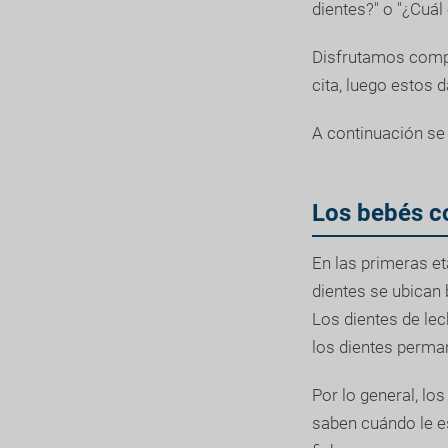
dientes?" o "¿Cuál
Disfrutamos compar
cita, luego estos 
A continuación se 
Los bebés c
En las primeras et
dientes se ubican 
Los dientes de le
los dientes perma
Por lo general, lo
saben cuándo le es