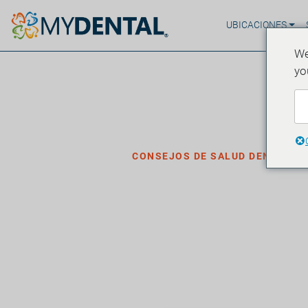
UBICACIONES
We
yo
Hogar
Blog
›
›
Consejos de salud dental
CONSEJOS DE SALUD DENTAL
6 datos sorp
dientes y la 
·
Publicado el 25 de abril de 2023
4 minutos