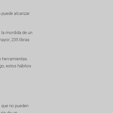
a puede alcanzar
e la mordida de un
ayor, 235 libras
o herramientas.
go, estos hábitos
s que no pueden
ués de un