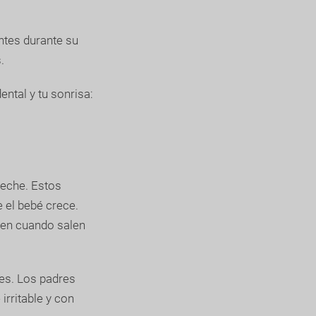
ntes durante su
.
ntal y tu sonrisa:
leche. Estos
e el bebé crece.
aen cuando salen
ses. Los padres
irritable y con