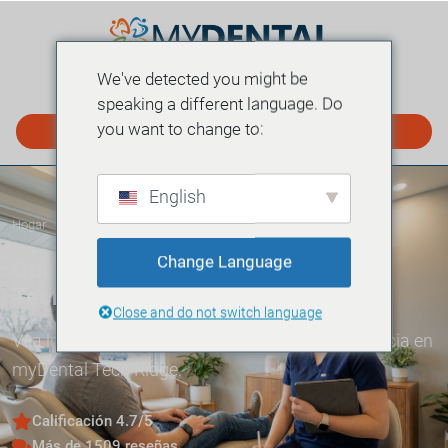
We've detected you might be
MENÚ
speaking a different language. Do
you want to change to:
PROGRAMAR EN LÍNEA
English
Hogar
Ubicaciones
Tech Ridge
Reseñas
»
»
»
Change Language
Opiniones de pacientes - myDental
Tech Ridge
Close and do not switch language
Vea lo que dicen los pacientes sobre su experiencia en
myDental Tech Ridge.
Calificación 4.7/5
Más de 1509 reseñas