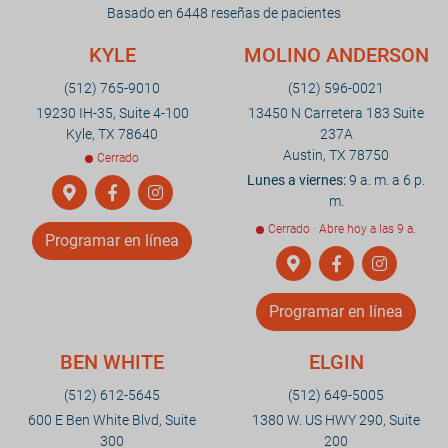
Basado en 6448 reseñas de pacientes
KYLE
MOLINO ANDERSON
(512) 765-9010
(512) 596-0021
19230 IH-35, Suite 4-100
13450 N Carretera 183 Suite
Kyle, TX 78640
237A
Austin, TX 78750
Cerrado
Lunes a viernes:
9 a. m. a 6 p.
m.
Cerrado · Abre hoy a las 9 a.
Programar en línea
Programar en línea
BEN WHITE
ELGIN
(512) 612-5645
(512) 649-5005
600 E Ben White Blvd, Suite
1380 W. US HWY 290, Suite
300
200