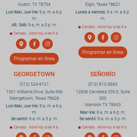
Austin, TX 78704
Elgin, Texas 78621
Lun-Mar, Jue-Vie:
9 a. m. a 6 p.
Lunes a viernes:
9 a. m. a 6 p.
m.
m.
Alt. Sáb:
9 a. m. a 3 p. m.
Cerrado · Abre hoy a las 9 a.
Cerrado · Abre hoy a las 9 a.
Programar en línea
Programar en línea
GEORGETOWN
SEÑORÍO
(512) 524-9121
(512) 815-3663
1301 Williams Drive, Suite 306
12836 Carretera 290 E, Suite
Georgetown, Texas 78628
500
Mansión TX 78653
Lun-Mar, Jue-Vie:
9 a. m. a 6 p.
m.
Mar-Vie:
9 a. m. a 6 p. m.
Se sentó:
9 a. m. a 3 p. m.
Se sentó:
9 a. m. a 3 p. m.
Cerrado · Abre hoy a las 9 a.
Cerrado · Abre hoy a las 9 a.