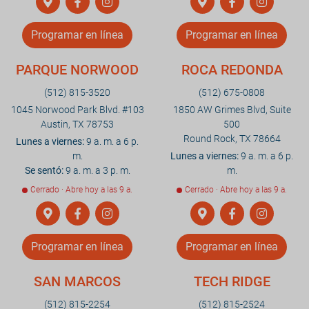
Programar en línea
Programar en línea
PARQUE NORWOOD
ROCA REDONDA
(512) 815-3520
(512) 675-0808
1045 Norwood Park Blvd. #103
1850 AW Grimes Blvd, Suite
Austin, TX 78753
500
Round Rock, TX 78664
Lunes a viernes:
9 a. m. a 6 p.
m.
Lunes a viernes:
9 a. m. a 6 p.
Se sentó:
9 a. m. a 3 p. m.
m.
Cerrado · Abre hoy a las 9 a.
Cerrado · Abre hoy a las 9 a.
Programar en línea
Programar en línea
SAN MARCOS
TECH RIDGE
(512) 815-2254
(512) 815-2524